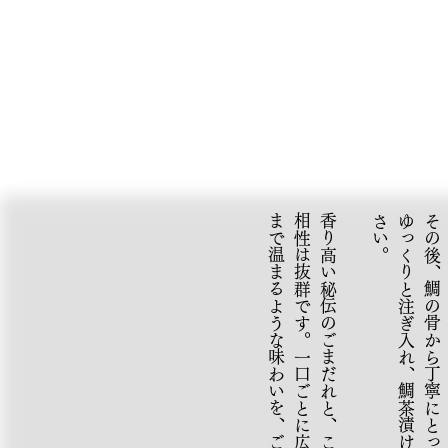
。
香
り
高
い
秘
伝
の
ご
ま
だ
れ
と
、
こ
の
上
な
く
優
し
い
お
出
汁
の
相
性
は
抜
群
で
す
。
一
口
ご
と
に
広
が
る
鯛
の
深
い
旨
み
と
、
心
ま
で
温
ま
る
よ
う
な
味
わ
い
を
、
ご
堪
能
く
だ
さ
い
。
ゆ
っ
く
り
と
注
ぎ
入
れ
、
鯛
茶
漬
け
と
し
て
お
召
し
上
が
り
く
だ
さ
い
その後、鯛の骨から丁寧にとったお出汁を