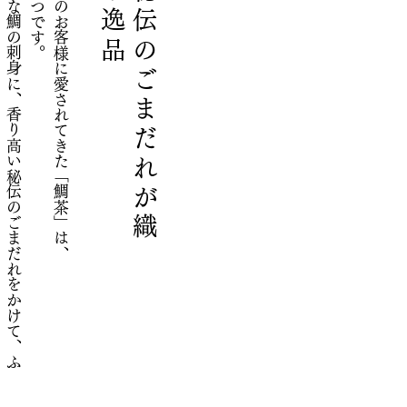
新
鮮
な
鯛
と
秘
伝
の
ご
ま
だ
れ
が
織
り
な
す
極
上
の
逸
選
び
抜
い
た
新
鮮
な
鯛
の
刺
身
に
、
香
り
高
い
秘
伝
の
ご
ま
だ
れ
を
か
け
て
、
ふ
っ
く
ら
炊
き
上
げ
た
白
い
ご
飯
と
の
マ
リ
ア
ー
ジ
ュ
を
お
愉
し
み
く
だ
さ
い
開店以来、多くのお客様に愛されてきた「鯛茶」は、