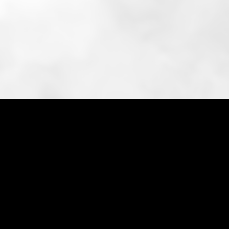
り
​神
楽
坂
く
ろ
す
の
こ
だ
わ
予約確認
名物 鯛茶漬け
Commitment
Reservation
Locatio
”
O
u
r
F
l
a
g
s
h
i
p
“
T
A
I
C
H
A
Z
U
K
E