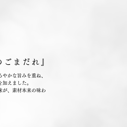
のごまだれ』
ろやかな旨みを重ね、
を加えました。
味が、素材本来の味わ