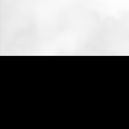
入
ご
購
は
こ
ち
ら
か
ら